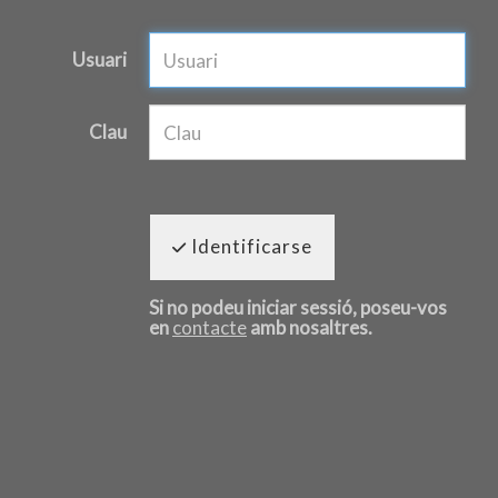
Usuari
Clau
Identificarse
Si no podeu iniciar sessió, poseu-vos
en
contacte
amb nosaltres.