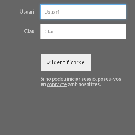
Usuari
Clau
Identificarse
Si no podeu iniciar sessió, poseu-vos
en
contacte
amb nosaltres.