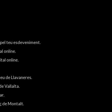
s pel teu esdeveniment.
al online.
tal online.
eu de Llavaneres.
e Vallalta.
ar.
nç de Montalt.